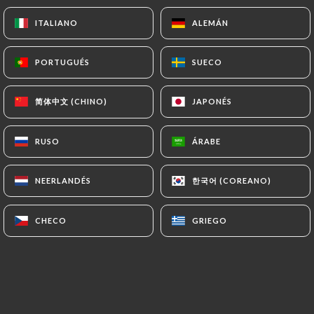
en particular en materia de conservación o archivo
de documentos. Por último, los Usuarios de
ITALIANO
ITALIANO
ALEMÁN
ALEMÁN
https://chezmademoiselleparis16.fr
pueden
presentar una reclamación ante las autoridades de
PORTUGUÉS
PORTUGUÉS
SUECO
SUECO
control, y en particular ante la CNIL
(
https://www.cnil.fr/fr/plaintes
).
简体中文 (CHINO)
简体中文 (CHINO)
JAPONÉS
JAPONÉS
7.4 No comunicación de los datos personales
RUSO
RUSO
ÁRABE
ÁRABE
https://chezmademoiselleparis16.fr
se abstiene
de tratar, alojar o transferir la Información
한국어 (COREANO)
한국어 (COREANO)
NEERLANDÉS
NEERLANDÉS
recogida de sus Clientes a un país situado fuera de
la Unión Europea o reconocido como «no
adecuado» por la Comisión Europea sin informar
CHECO
CHECO
GRIEGO
GRIEGO
previamente al cliente. No obstante,
https://chezmademoiselleparis16.fr
sigue
siendo libre de elegir a sus subcontratistas
técnicos y comerciales, siempre y cuando
presenten las garantías suficientes con respecto a