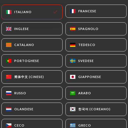
Chiuso - Apre alle 11:00
FRANCESE
FRANCESE
ITALIANO
ITALIANO
INGLESE
INGLESE
SPAGNOLO
SPAGNOLO
CATALANO
CATALANO
TEDESCO
TEDESCO
Chez Mademoiselle
PORTOGHESE
PORTOGHESE
SVEDESE
SVEDESE
RECENSIONE 46
RESTAURANT CUISINE DE L'EST
简体中文 (CINESE)
简体中文 (CINESE)
GIAPPONESE
GIAPPONESE
2 Rue Du Capitaine Olchanski
75016 Paris France
RUSSO
RUSSO
ARABO
ARABO
한국어 (COREANO)
한국어 (COREANO)
OLANDESE
OLANDESE
Chi siamo?
CECO
CECO
GRECO
GRECO