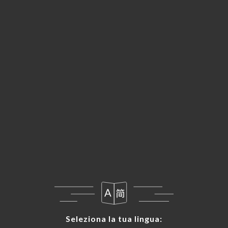
IT
MENU
Seleziona la tua lingua:
Seleziona la tua lingua: