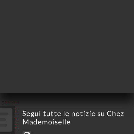
75016 Paris France
Lunedì
Chiuso
Martedì
11:00-15:00 / 18:30-22:30
Mercoledì
11:00-15:00 / 18:30-22:30
Giovedì
11:00-15:00 / 18:30-22:30
Venerdì
11:00-15:00 / 18:30-22:30
Sabato
11:00-15:00 / 18:30-22:30
Domenica
Chiuso
Segui tutte le notizie su Chez
Mademoiselle