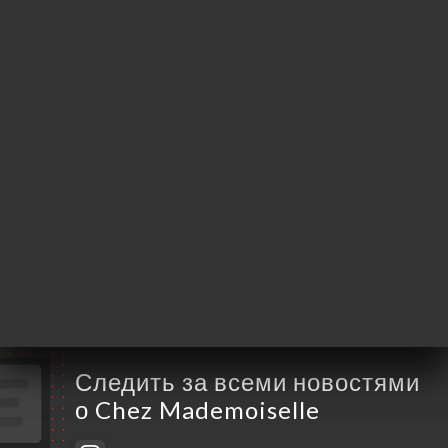
Olchanski
75016 Paris France
Понедельник
Закрыто
Вторник
11:00-15:00 / 18:30-22:30
Среда
11:00-15:00 / 18:30-22:30
Четверг
11:00-15:00 / 18:30-22:30
Пятница
11:00-15:00 / 18:30-22:30
Суббота
11:00-15:00 / 18:30-22:30
Воскресенье
Закрыто
Следить за всеми новостями
о Chez Mademoiselle