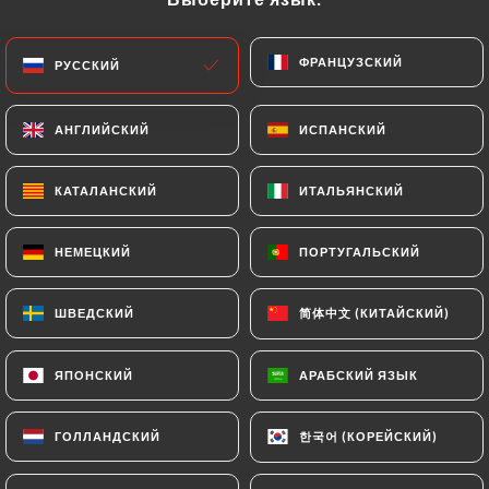
Заведение открыто сегодня утром до 15:00
ФРАНЦУЗСКИЙ
ФРАНЦУЗСКИЙ
РУССКИЙ
РУССКИЙ
АНГЛИЙСКИЙ
АНГЛИЙСКИЙ
ИСПАНСКИЙ
ИСПАНСКИЙ
Chez Mademoiselle
КАТАЛАНСКИЙ
КАТАЛАНСКИЙ
ИТАЛЬЯНСКИЙ
ИТАЛЬЯНСКИЙ
46 МНЕНИЙ
НЕМЕЦКИЙ
НЕМЕЦКИЙ
ПОРТУГАЛЬСКИЙ
ПОРТУГАЛЬСКИЙ
RESTAURANT CUISINE DE L'EST
简体中文 (КИТАЙСКИЙ)
简体中文 (КИТАЙСКИЙ)
ШВЕДСКИЙ
ШВЕДСКИЙ
2 Rue Du Capitaine Olchanski
75016 Paris France
ЯПОНСКИЙ
ЯПОНСКИЙ
АРАБСКИЙ ЯЗЫК
АРАБСКИЙ ЯЗЫК
한국어 (КОРЕЙСКИЙ)
한국어 (КОРЕЙСКИЙ)
ГОЛЛАНДСКИЙ
ГОЛЛАНДСКИЙ
Кто мы?