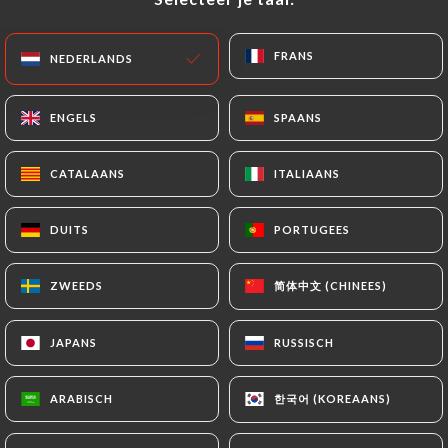
Sluit in :tijd minuten
FRANS
FRANS
NEDERLANDS
NEDERLANDS
ENGELS
ENGELS
SPAANS
SPAANS
Chez Mademoiselle
CATALAANS
CATALAANS
ITALIAANS
ITALIAANS
46 REVIEW
DUITS
DUITS
PORTUGEES
PORTUGEES
RESTAURANT CUISINE DE L'EST
简体中文 (CHINEES)
简体中文 (CHINEES)
ZWEEDS
ZWEEDS
2 Rue Du Capitaine Olchanski
75016 Paris France
JAPANS
JAPANS
RUSSISCH
RUSSISCH
한국어 (KOREAANS)
한국어 (KOREAANS)
ARABISCH
ARABISCH
Wie zijn wij?