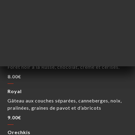
DESSERTS
Medovik
Gâteau moelleux et sablé, couches fines de pâtes
cuites au miel
8.00€
Cerise pompette
Foret noir à la Russe, chocolat, crème et cerises.
8.00€
Royal
Gâteau aux couches séparées, canneberges, noix,
pralinées, graines de pavot et d’abricots
9.00€
Orechkis