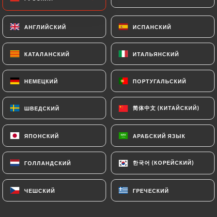
Salade de carottes - 200gr
АНГЛИЙСКИЙ
АНГЛИЙСКИЙ
ИСПАНСКИЙ
ИСПАНСКИЙ
Carottes, choux, ail et piment de cayenne, salade
relevée
КАТАЛАНСКИЙ
КАТАЛАНСКИЙ
ИТАЛЬЯНСКИЙ
ИТАЛЬЯНСКИЙ
7.00€
НЕМЕЦКИЙ
НЕМЕЦКИЙ
ПОРТУГАЛЬСКИЙ
ПОРТУГАЛЬСКИЙ
Salade de betteraves - 200gr
Betteraves râpées, ail, noix et mayonnaise
简体中文 (КИТАЙСКИЙ)
简体中文 (КИТАЙСКИЙ)
ШВЕДСКИЙ
ШВЕДСКИЙ
8.00€
Pirojok au bœuf, deux pièces
ЯПОНСКИЙ
ЯПОНСКИЙ
АРАБСКИЙ ЯЗЫК
АРАБСКИЙ ЯЗЫК
Friand au four, farce de bœuf et d’oignons
한국어 (КОРЕЙСКИЙ)
한국어 (КОРЕЙСКИЙ)
ГОЛЛАНДСКИЙ
ГОЛЛАНДСКИЙ
7.00€
Pirojok aux choux, deux pièces
ЧЕШСКИЙ
ЧЕШСКИЙ
ГРЕЧЕСКИЙ
ГРЕЧЕСКИЙ
Friand au four, farce de choux et d’oignons