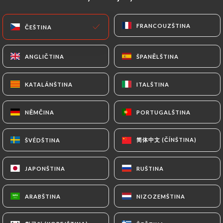
CS
NABÍDKA
FRANCOUZŠTINA
FRANCOUZŠTINA
ČEŠTINA
ČEŠTINA
ANGLIČTINA
ANGLIČTINA
ŠPANĚLŠTINA
ŠPANĚLŠTINA
KATALÁNŠTINA
KATALÁNŠTINA
ITALŠTINA
ITALŠTINA
/
DOMŮ
KONTAKT
Kontakt
NĚMČINA
NĚMČINA
PORTUGALŠTINA
PORTUGALŠTINA
简体中文 (ČÍNŠTINA)
简体中文 (ČÍNŠTINA)
ŠVÉDŠTINA
ŠVÉDŠTINA
JAPONŠTINA
JAPONŠTINA
RUŠTINA
RUŠTINA
ARABŠTINA
ARABŠTINA
NIZOZEMŠTINA
NIZOZEMŠTINA
Chez Mademoiselle