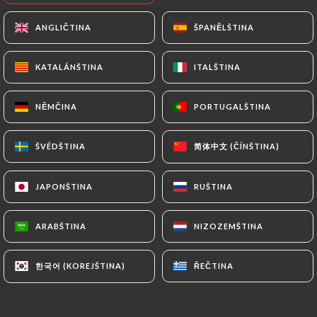
Salade de carottes - 200gr
ANGLIČTINA
ANGLIČTINA
ŠPANĚLŠTINA
ŠPANĚLŠTINA
Carottes, choux, ail et piment de cayenne, salade
relevée
KATALÁNŠTINA
KATALÁNŠTINA
ITALŠTINA
ITALŠTINA
7.00€
NĚMČINA
NĚMČINA
PORTUGALŠTINA
PORTUGALŠTINA
Salade de betteraves - 200gr
Betteraves râpées, ail, noix et mayonnaise
简体中文 (ČÍNŠTINA)
简体中文 (ČÍNŠTINA)
ŠVÉDŠTINA
ŠVÉDŠTINA
8.00€
JAPONŠTINA
JAPONŠTINA
RUŠTINA
RUŠTINA
Pirojok au bœuf, deux pièces
Friand au four, farce de bœuf et d’oignons
ARABŠTINA
ARABŠTINA
NIZOZEMŠTINA
NIZOZEMŠTINA
7.00€
한국어 (KOREJŠTINA)
한국어 (KOREJŠTINA)
ŘEČTINA
ŘEČTINA
Pirojok aux choux, deux pièces
Friand au four, farce de choux et d’oignons