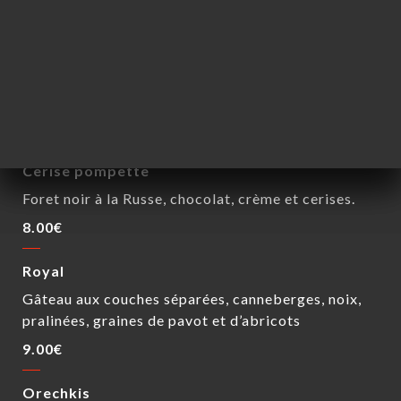
DESSERTS
Medovik
Gâteau moelleux et sablé, couches fines de pâtes
cuites au miel
8.00€
Cerise pompette
Foret noir à la Russe, chocolat, crème et cerises.
8.00€
Royal
Gâteau aux couches séparées, canneberges, noix,
pralinées, graines de pavot et d’abricots
9.00€
Orechkis