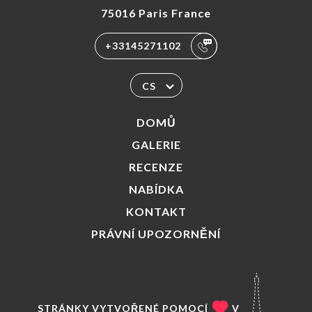
75016 Paris France
+33145271102
CS
DOMŮ
GALERIE
RECENZE
NABÍDKA
KONTAKT
PRÁVNÍ UPOZORNĚNÍ
STRÁNKY VYTVOŘENÉ POMOCÍ
V