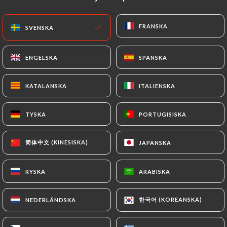
SV
MENY
FRANSKA
FRANSKA
SVENSKA
SVENSKA
ENGELSKA
ENGELSKA
SPANSKA
SPANSKA
KATALANSKA
KATALANSKA
ITALIENSKA
ITALIENSKA
/
HEM
KONTAKT
Kontakt
TYSKA
TYSKA
PORTUGISISKA
PORTUGISISKA
简体中文 (KINESISKA)
简体中文 (KINESISKA)
JAPANSKA
JAPANSKA
RYSKA
RYSKA
ARABISKA
ARABISKA
한국어 (KOREANSKA)
한국어 (KOREANSKA)
NEDERLÄNDSKA
NEDERLÄNDSKA
Chez Mademoiselle