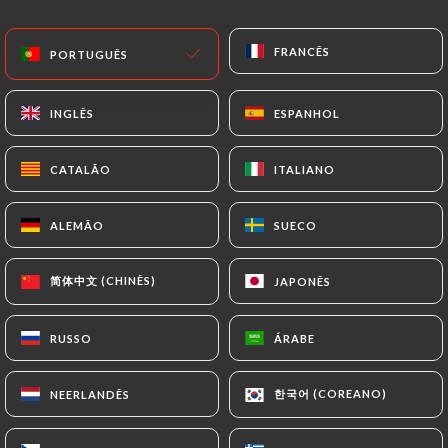
PT
MENU
FRANCÊS
FRANCÊS
PORTUGUÊS
PORTUGUÊS
INGLÊS
INGLÊS
ESPANHOL
ESPANHOL
CATALÃO
CATALÃO
ITALIANO
ITALIANO
/
PÁGINA INICIAL
CONTACTO
Contacto
ALEMÃO
ALEMÃO
SUECO
SUECO
简体中文 (CHINÊS)
简体中文 (CHINÊS)
JAPONÊS
JAPONÊS
RUSSO
RUSSO
ÁRABE
ÁRABE
한국어 (COREANO)
한국어 (COREANO)
NEERLANDÊS
NEERLANDÊS
Chez Mademoiselle