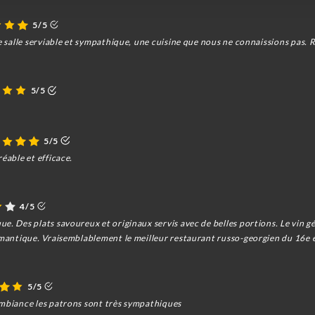
5/5
e salle serviable et sympathique, une cuisine que nous ne connaissions pas. R
5/5
5/5
éable et efficace.
4/5
e. Des plats savoureux et originaux servis avec de belles portions. Le vin gé
romantique. Vraisemblablement le meilleur restaurant russo-georgien du 16e 
5/5
ambiance les patrons sont très sympathiques