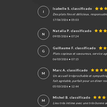
Isabelle S. classificado
I
Des plats fins et délicieux, responsabl
17/06/2026
•
05:03
Natalia P. classificado
N
09/05/2026
•
07:24
Guillaume F. classificado
G
Plats copieux et savoureux, service agr
06/03/2026
•
07:15
Marc A. classificado
M
Un accueil irréprochable et sympathiqu
fait agréable, parfait pour un diner 
05/03/2026
•
12:44
Michel B. classificado
M
Lieu très intime avec une très bonne 