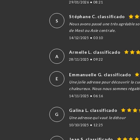
29/01/2026
•
08:21
Stéphane C. classificado
S
Nous avons passé une très agréable soi
de l4est ou Asie centrale.
14/12/2025
•
03:10
Armelle L. classificado
A
28/11/2025
•
09:22
Emmanuelle G. classificado
E
Une jolie adresse pour découvrir la cu
chaleureux. Nous nous sommes régalées 
14/11/2025
•
06:16
Galina L. classificado
G
Une adresse qui vaut le détour
10/10/2025
•
12:25
Jean S. classificado