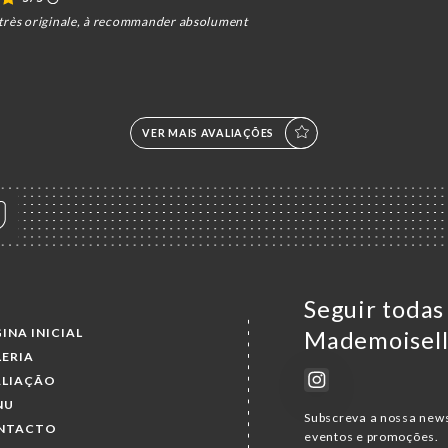
 très originale, à recommander absolument
VER MAIS AVALIAÇÕES
Seguir todas
INA INICIAL
Mademoisel
ERIA
ALIAÇÃO
NU
Subscreva a nossa news
NTACTO
eventos e promoções.