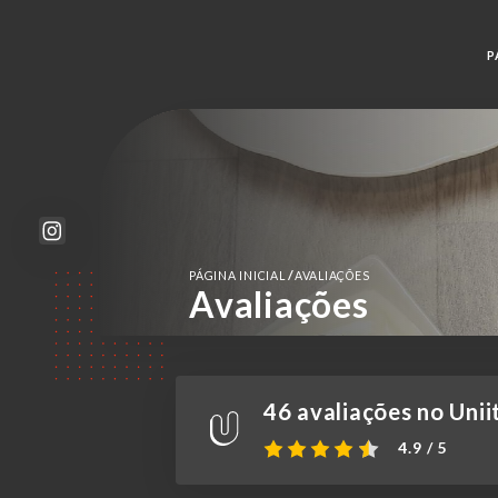
P
/
PÁGINA INICIAL
AVALIAÇÕES
Avaliações
46 avaliações no Unii
4.9 / 5