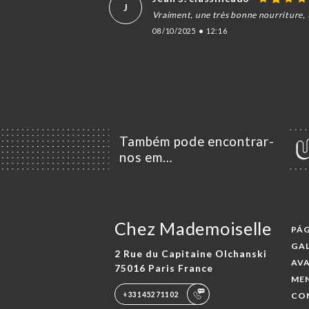
J
Vraiment, une très bonne nourriture,
08/10/2025
•
12:16
Também pode encontrar-
nos em…
Chez Mademoiselle
PÁG
GAL
2 Rue du Capitaine Olchanski
AV
75016 Paris France
ME
+33145271102
CO