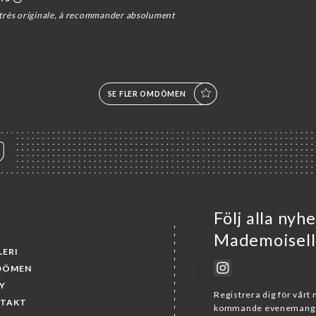
 très originale, à recommander absolument
SE FLER OMDÖMEN
Följ alla nyh
Mademoisell
LERI
DÖMEN
Y
Registrera dig för vårt
TAKT
kommande evenemang 