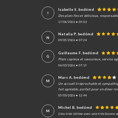
Isabelle S. bedömd
I
Des plats fins et délicieux, responsabl
17/06/2026
•
05:03
Natalia P. bedömd
N
09/05/2026
•
07:24
Guillaume F. bedömd
G
Plats copieux et savoureux, service agr
06/03/2026
•
07:15
Marc A. bedömd
M
Un accueil irréprochable et sympathiqu
fait agréable, parfait pour un diner 
05/03/2026
•
12:44
Michel B. bedömd
M
Lieu très intime avec une très bonne 