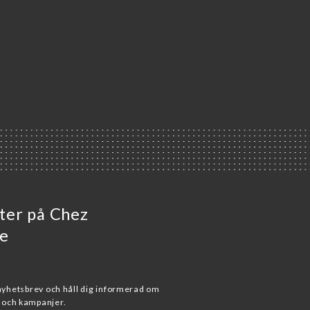
eter på Chez
e
 nyhetsbrev och håll dig informerad om
och kampanjer.