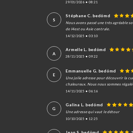
29/01/2026
•
08:21
Stéphane C. bedömd
S
Nous avons passé une très agréable soi
de l4est ou Asie centrale.
14/12/2025
•
03:10
Armelle L. bedömd
A
28/11/2025
•
09:22
Emmanuelle G. bedömd
E
Une jolie adresse pour découvrir la cu
chaleureux. Nous nous sommes régalées 
14/11/2025
•
06:16
Galina L. bedömd
G
Une adresse qui vaut le détour
10/10/2025
•
12:25
Jean S. bedömd