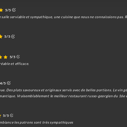
5/5
e salle serviable et sympathique, une cuisine que nous ne connaissions pas. R
5/5
5/5
éable et efficace.
4/5
e. Des plats savoureux et originaux servis avec de belles portions. Le vin gé
romantique. Vraisemblablement le meilleur restaurant russo-georgien du 16e 
5/5
ambiance les patrons sont très sympathiques