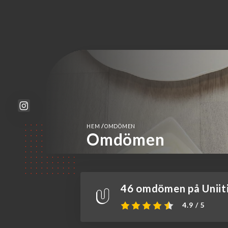
/
HEM
OMDÖMEN
Omdömen
46 omdömen på Uniit
4.9 / 5