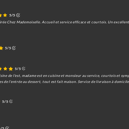
5/5
rée Chez Mademoiselle. Accueil et service efficace et courtois. Un excellent
5/5
5/5
isine de l’est, madame est en cuisine et monsieur au service, courtois et sym
de l’entrée au dessert, tout est fait maison. Service de livraison à domicil
5/5
5/5