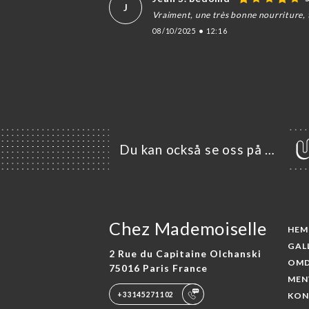
J
Vraiment, une très bonne nourriture,
08/10/2025
•
12:16
Du kan också se oss på …
Chez Mademoiselle
HEM
GAL
2 Rue du Capitaine Olchanski
OM
75016 Paris France
MEN
+33145271102
KON