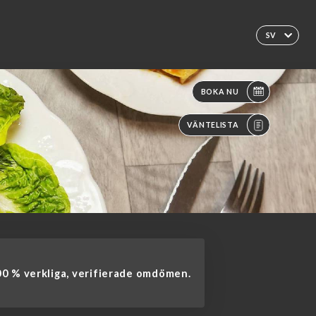
SV
BOKA NU
VÄNTELISTA
0 % verkliga, verifierade omdömen.