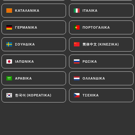
ΚΑΤΑΛΑΝΙΚΆ
ΚΑΤΑΛΑΝΙΚΆ
ΙΤΑΛΙΚΆ
ΙΤΑΛΙΚΆ
Isabelle S. βαθμολογήθηκε
I
ΓΕΡΜΑΝΙΚΆ
ΓΕΡΜΑΝΙΚΆ
ΠΟΡΤΟΓΑΛΙΚΆ
ΠΟΡΤΟΓΑΛΙΚΆ
5/5
Des plats fins et délicieux, responsable
简体中文 (ΚΙΝΈΖΙΚΑ)
简体中文 (ΚΙΝΈΖΙΚΑ)
ΣΟΥΗΔΙΚΆ
ΣΟΥΗΔΙΚΆ
salle serviable et sympathique, une cuisine
que nous ne connaissions pas. Ravies de
ΙΑΠΩΝΙΚΆ
ΙΑΠΩΝΙΚΆ
ΡΩΣΙΚΆ
ΡΩΣΙΚΆ
notre dîner !
17/06/2026
•
05:03
ΑΡΑΒΙΚΆ
ΑΡΑΒΙΚΆ
ΟΛΛΑΝΔΙΚΆ
ΟΛΛΑΝΔΙΚΆ
Natalia P. βαθμολογήθηκε
N
한국어 (ΚΟΡΕΆΤΙΚΑ)
한국어 (ΚΟΡΕΆΤΙΚΑ)
ΤΣΈΧΙΚΑ
ΤΣΈΧΙΚΑ
5/5
09/05/2026
•
07:24
Guillaume F. βαθμολογήθηκε
G
5/5