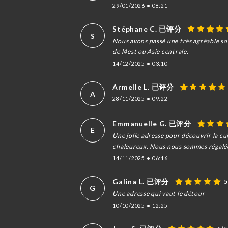
29/01/2026
•
08:21
Stéphane C. 已评分
S
Nous avons passé une très agréable soi
de l4est ou Asie centrale.
14/12/2025
•
03:10
Armelle L. 已评分
A
28/11/2025
•
09:22
Emmanuelle G. 已评分
E
Une jolie adresse pour découvrir la cu
chaleureux. Nous nous sommes régalées 
14/11/2025
•
06:16
Galina L. 已评分
5
G
Une adresse qui vaut le détour
10/10/2025
•
12:25