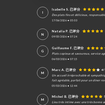
Isabelle S. 已评分
I
Des plats fins et délicieux, responsabl
17/06/2026
•
05:03
Natalia P. 已评分
N
09/05/2026
•
07:24
Guillaume F. 已评分
G
Plats copieux et savoureux, service agr
06/03/2026
•
07:15
Marc A. 已评分
4/
M
Un accueil irréprochable et sympathiqu
fait agréable, parfait pour un diner 
05/03/2026
•
12:44
Michel B. 已评分
M
Lieu très intime avec une très bonne 