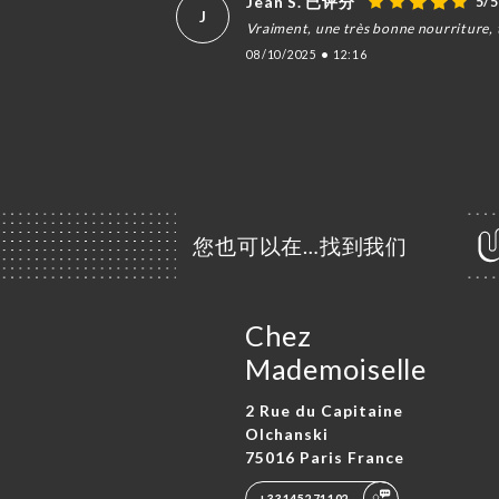
Jean S. 已评分
5/5
J
Vraiment, une très bonne nourriture,
08/10/2025
•
12:16
您也可以在…找到我们
Chez
Mademoiselle
2 Rue du Capitaine
Olchanski
75016 Paris France
+33145271102