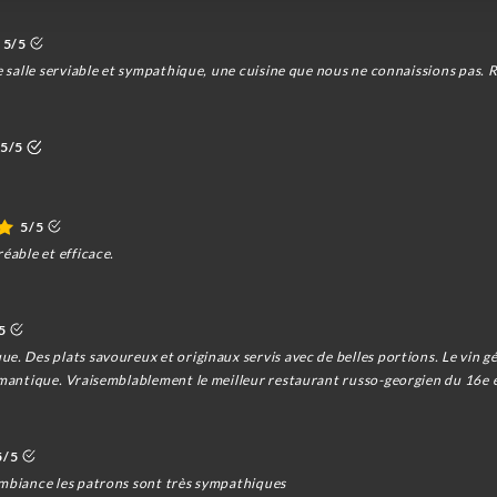
5/5
e salle serviable et sympathique, une cuisine que nous ne connaissions pas. R
5/5
5/5
éable et efficace.
5
e. Des plats savoureux et originaux servis avec de belles portions. Le vin gé
romantique. Vraisemblablement le meilleur restaurant russo-georgien du 16e 
5/5
ambiance les patrons sont très sympathiques