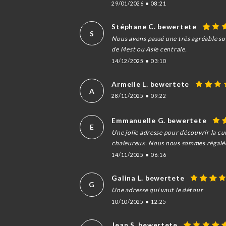
29/01/2026
•
08:21
Stéphane C. bewertete
S
Nous avons passé une très agréable soi
de l4est ou Asie centrale.
14/12/2025
•
03:10
Armelle L. bewertete
A
28/11/2025
•
09:22
Emmanuelle G. bewertete
E
Une jolie adresse pour découvrir la cu
chaleureux. Nous nous sommes régalées 
14/11/2025
•
06:16
Galina L. bewertete
G
Une adresse qui vaut le détour
10/10/2025
•
12:25
Jean S. bewertete