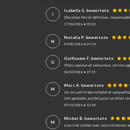
Isabelle S. bewertete
I
Des plats fins et délicieux, responsabl
17/06/2026
•
05:03
Natalia P. bewertete
N
09/05/2026
•
07:24
Guillaume F. bewertete
G
Plats copieux et savoureux, service agr
06/03/2026
•
07:15
Marc A. bewertete
M
Un accueil irréprochable et sympathiqu
fait agréable, parfait pour un diner 
05/03/2026
•
12:44
Michel B. bewertete
M
Lieu très intime avec une très bonne 