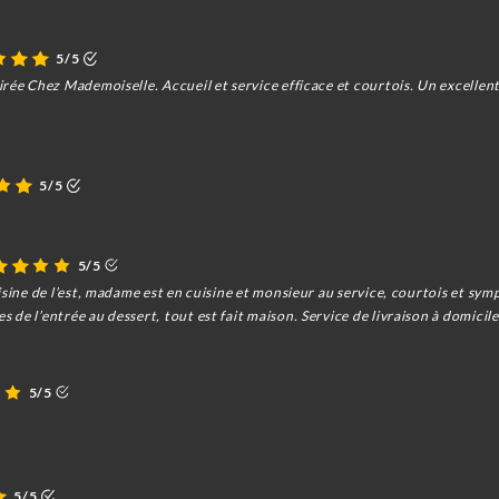
5/5
rée Chez Mademoiselle. Accueil et service efficace et courtois. Un excellent
5/5
5/5
isine de l’est, madame est en cuisine et monsieur au service, courtois et sym
de l’entrée au dessert, tout est fait maison. Service de livraison à domicil
5/5
5/5