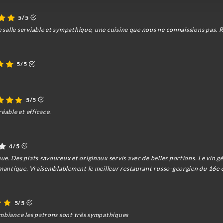
5/5
e salle serviable et sympathique, une cuisine que nous ne connaissions pas. R
5/5
5/5
éable et efficace.
4/5
e. Des plats savoureux et originaux servis avec de belles portions. Le vin gé
romantique. Vraisemblablement le meilleur restaurant russo-georgien du 16e 
5/5
ambiance les patrons sont très sympathiques