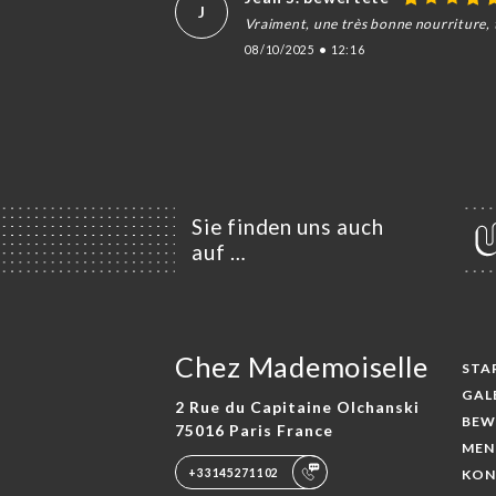
J
Vraiment, une très bonne nourriture,
08/10/2025
•
12:16
Sie finden uns auch
auf …
Chez Mademoiselle
STA
GAL
2 Rue du Capitaine Olchanski
BEW
75016 Paris France
MEN
+33145271102
KON