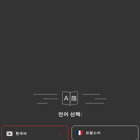
Le zakouski pour 2 personnes
Différentes entrées avec deux pirojkis au choix
25.00€
Salade olivier - 200gr
Volaille fumée et légumes en macédoine
8.00€
Salade vinegret - 200gr
Betteraves, pomme de terre , carottes cuites,
oignons, molossoles, petits pois et huile d’olive
7.00€
언어 선택:
언어 선택:
Caviar d’aubergine - 200gr
Aubergines, carottes, poivrons rouges, ail, oignons
프랑스어
프랑스어
한국어
한국어
8.00€