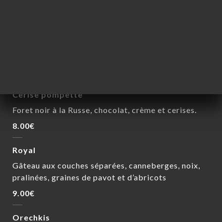
DESSERTS
Medovik
Gâteau moelleux et sablé, couches fines de pâtes
cuites au miel
8.00€
Cerise pompette
Foret noir à la Russe, chocolat, crème et cerises.
8.00€
Royal
Gâteau aux couches séparées, canneberges, noix,
pralinées, graines de pavot et d’abricots
9.00€
Orechkis