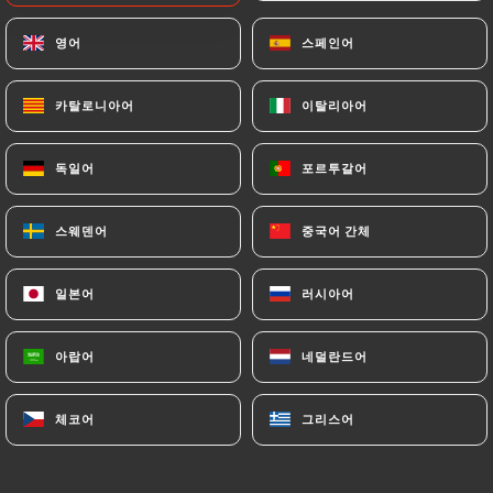
Salade de carottes - 200gr
영어
영어
스페인어
스페인어
Carottes, choux, ail et piment de cayenne, salade
relevée
카탈로니아어
카탈로니아어
이탈리아어
이탈리아어
7.00€
독일어
독일어
포르투갈어
포르투갈어
Salade de betteraves - 200gr
Betteraves râpées, ail, noix et mayonnaise
스웨덴어
스웨덴어
중국어 간체
중국어 간체
8.00€
일본어
일본어
러시아어
러시아어
Pirojok au bœuf, deux pièces
Friand au four, farce de bœuf et d’oignons
아랍어
아랍어
네덜란드어
네덜란드어
7.00€
체코어
체코어
그리스어
그리스어
Pirojok aux choux, deux pièces
Friand au four, farce de choux et d’oignons