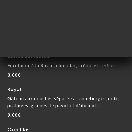
DESSERTS
Medovik
Gâteau moelleux et sablé, couches fines de pâtes
cuites au miel
8.00€
Cerise pompette
Foret noir à la Russe, chocolat, crème et cerises.
8.00€
Royal
Gâteau aux couches séparées, canneberges, noix,
pralinées, graines de pavot et d’abricots
9.00€
Orechkis