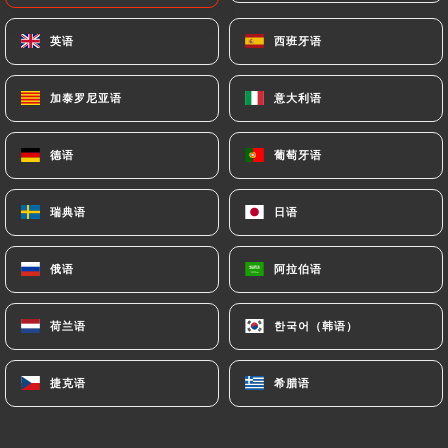
Salade de carottes - 200gr
英语
英语
西班牙语
西班牙语
Carottes, choux, ail et piment de cayenne, salade
relevée
加泰罗尼亚语
加泰罗尼亚语
意大利语
意大利语
7.00€
德语
德语
葡萄牙语
葡萄牙语
Salade de betteraves - 200gr
Betteraves râpées, ail, noix et mayonnaise
瑞典语
瑞典语
日语
日语
8.00€
俄语
俄语
阿拉伯语
阿拉伯语
Pirojok au bœuf, deux pièces
Friand au four, farce de bœuf et d’oignons
荷兰语
荷兰语
한국어（韩语）
한국어（韩语）
7.00€
捷克语
捷克语
希腊语
希腊语
Pirojok aux choux, deux pièces
Friand au four, farce de choux et d’oignons