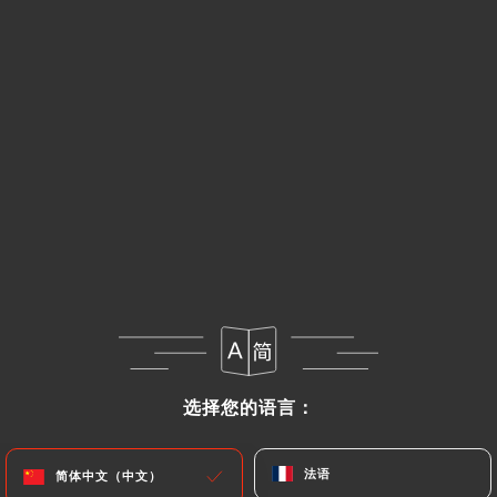
Le zakouski pour 2 personnes
Différentes entrées avec deux pirojkis au choix
25.00€
Salade olivier - 200gr
Volaille fumée et légumes en macédoine
8.00€
Salade vinegret - 200gr
Betteraves, pomme de terre , carottes cuites,
oignons, molossoles, petits pois et huile d’olive
7.00€
选择您的语言：
选择您的语言：
Caviar d’aubergine - 200gr
Aubergines, carottes, poivrons rouges, ail, oignons
法语
法语
简体中文（中文）
简体中文（中文）
8.00€