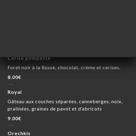
DESSERTS
Medovik
Gâteau moelleux et sablé, couches fines de pâtes
cuites au miel
8.00€
Cerise pompette
Foret noir à la Russe, chocolat, crème et cerises.
8.00€
Royal
Gâteau aux couches séparées, canneberges, noix,
pralinées, graines de pavot et d’abricots
9.00€
Orechkis