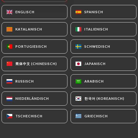
Salade de carottes - 200gr
ENGLISCH
ENGLISCH
SPANISCH
SPANISCH
Carottes, choux, ail et piment de cayenne, salade
relevée
KATALANISCH
KATALANISCH
ITALIENISCH
ITALIENISCH
7.00€
PORTUGIESISCH
PORTUGIESISCH
SCHWEDISCH
SCHWEDISCH
Salade de betteraves - 200gr
Betteraves râpées, ail, noix et mayonnaise
简体中文 (CHINESISCH)
简体中文 (CHINESISCH)
JAPANISCH
JAPANISCH
8.00€
RUSSISCH
RUSSISCH
ARABISCH
ARABISCH
Pirojok au bœuf, deux pièces
Friand au four, farce de bœuf et d’oignons
한국어 (KOREANISCH)
한국어 (KOREANISCH)
NIEDERLÄNDISCH
NIEDERLÄNDISCH
7.00€
TSCHECHISCH
TSCHECHISCH
GRIECHISCH
GRIECHISCH
Pirojok aux choux, deux pièces
Friand au four, farce de choux et d’oignons