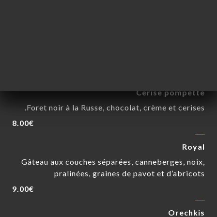
DESSERTS
Medovik
Gâteau moelleux et sablé, couches fines de pâtes
cuites au miel
8.00€
Cerise pompette
Foret noir à la Russe, chocolat, crème et cerises.
8.00€
Royal
Gâteau aux couches séparées, canneberges, noix,
pralinées, graines de pavot et d’abricots
9.00€
Orechkis