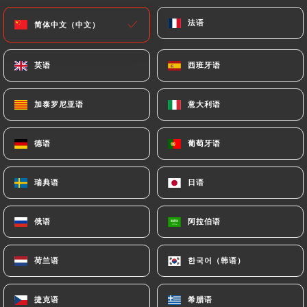
已停业 - 营业时间 11:00
法语
法语
简体中文（中文）
简体中文（中文）
英语
英语
西班牙语
西班牙语
加泰罗尼亚语
加泰罗尼亚语
意大利语
意大利语
Chez Mademoiselle
德语
德语
葡萄牙语
葡萄牙语
46 评论
RESTAURANT CUISINE DE L'EST
瑞典语
瑞典语
日语
日语
2 Rue Du Capitaine Olchanski
75016 Paris France
俄语
俄语
阿拉伯语
阿拉伯语
荷兰语
荷兰语
한국어（韩语）
한국어（韩语）
餐厅简介
捷克语
捷克语
希腊语
希腊语